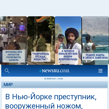
ИСПАНЕЦ ЗРЯ
НАПАЛ НА
РЕЗЕРВИСТА
ЦАХАЛА
08 ИЮНЯ 2026
|
05:26
МИР
В Нью-Йорке преступник,
вооруженный ножом,