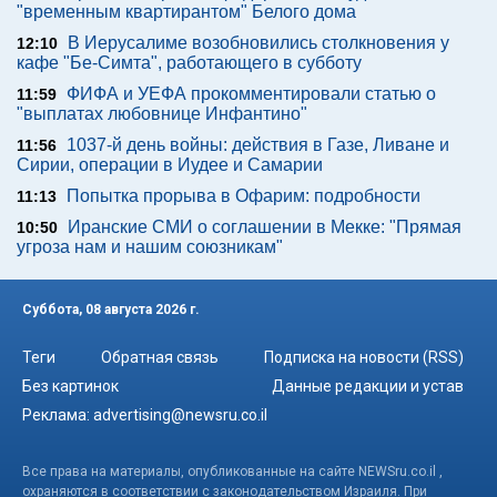
"временным квартирантом" Белого дома
В Иерусалиме возобновились столкновения у
12:10
кафе "Бе-Симта", работающего в субботу
ФИФА и УЕФА прокомментировали статью о
11:59
"выплатах любовнице Инфантино"
1037-й день войны: действия в Газе, Ливане и
11:56
Сирии, операции в Иудее и Самарии
Попытка прорыва в Офарим: подробности
11:13
Иранские СМИ о соглашении в Мекке: "Прямая
10:50
угроза нам и нашим союзникам"
Суббота, 08 августа 2026 г.
Теги
Обратная связь
Подписка на новости (RSS)
Без картинок
Данные редакции и устав
Реклама:
advertising@newsru.co.il
Все права на материалы, опубликованные на сайте NEWSru.co.il ,
охраняются в соответствии с законодательством Израиля. При