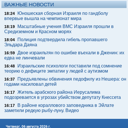
ВАЖНЫЕ НОВОСТИ
Юношеская сборная Израиля по гандболу
18:24
впервые вышла на чемпионат мира
Масштабные учения ВМС Израиля прошли в
18:19
Средиземном и Красном морях
Полиция подтвердила гибель пропавшего
18:04
Эльдара Даяна
Двое израильтян по ошибке въехали в Дженин: их
16:59
едва не линчевали
Израильские психологи поставили под сомнение
16:48
теорию о дефиците эмпатии у людей с аутизмом
Предъявлены обвинения педофилу из Нешера: он
16:37
годами насиловал детей
Житель арабского района Иерусалима
16:17
подозревается в угрозах убийством депутату Кнессета
В районе кораллового заповедника в Эйлате
16:17
заметили редкую рыбу-луну. Видео
Четверг, 06 августа 2026 г.