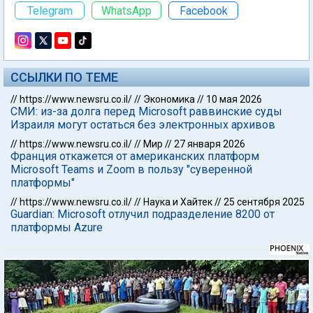
Telegram
WhatsApp
Facebook
ССЫЛКИ ПО ТЕМЕ
//
https://www.newsru.co.il/
//
Экономика
//
10 мая 2026
СМИ: из-за долга перед Microsoft раввинские суды
Израиля могут остаться без электронных архивов
//
https://www.newsru.co.il/
//
Мир
//
27 января 2026
Франция откажется от американских платформ
Microsoft Teams и Zoom в пользу "суверенной
платформы"
//
https://www.newsru.co.il/
//
Наука и Хайтек
//
25 сентября 2025
Guardian: Microsoft отлучил подразделение 8200 от
платформы Azure