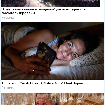
В Буковеле началась эпидемия: десятки туристов
госпитализированы
Реклама
Think Your Crush Doesn't Notice You? Think Again
Реклама