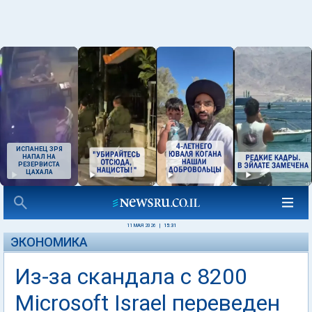
ИСПАНЕЦ ЗРЯ
НАПАЛ НА
РЕЗЕРВИСТА
ЦАХАЛА
11 МАЯ 2026
|
15:31
ЭКОНОМИКА
Из-за скандала с 8200
Microsoft Israel переведен