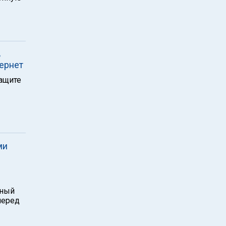
ь
ернет
защите
ми
вный
перед