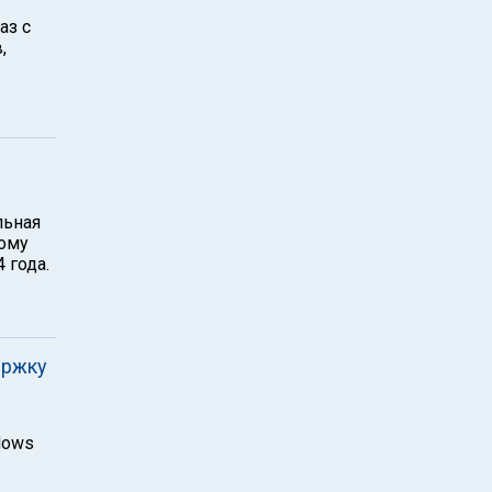
аз с
,
льная
кому
 года.
ержку
dows