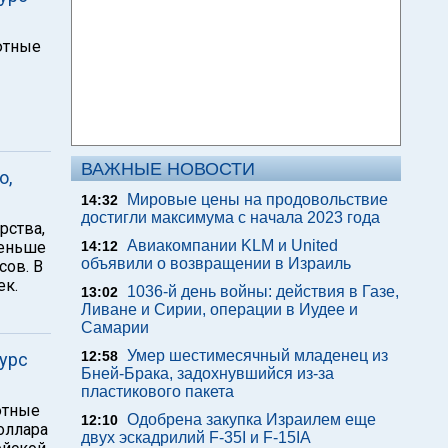
лютные
ВАЖНЫЕ НОВОСТИ
о,
Мировые цены на продовольствие
14:32
достигли максимума с начала 2023 года
рства,
Авиакомпании KLM и United
меньше
14:12
объявили о возвращении в Израиль
сов. В
ек.
1036-й день войны: действия в Газе,
13:02
Ливане и Сирии, операции в Иудее и
Самарии
Умер шестимесячный младенец из
12:58
курс
Бней-Брака, задохнувшийся из-за
пластикового пакета
лютные
Одобрена закупка Израилем еще
12:10
оллара
двух эскадрилий F-35I и F-15IA