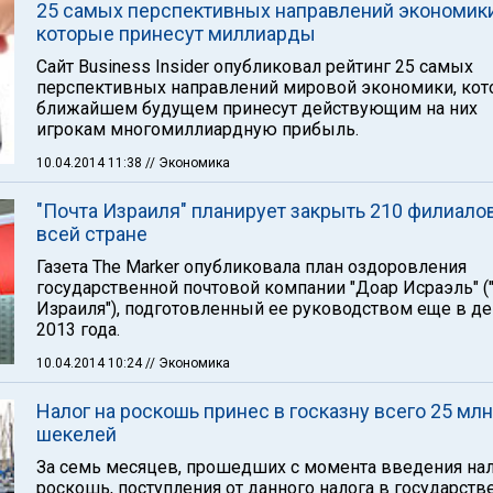
25 самых перспективных направлений экономики
которые принесут миллиарды
Сайт Business Insider опубликовал рейтинг 25 самых
перспективных направлений мировой экономики, кот
ближайшем будущем принесут действующим на них
игрокам многомиллиардную прибыль.
10.04.2014 11:38
// Экономика
"Почта Израиля" планирует закрыть 210 филиало
всей стране
Газета The Marker опубликовала план оздоровления
государственной почтовой компании "Доар Исраэль" (
Израиля"), подготовленный ее руководством еще в д
2013 года.
10.04.2014 10:24
// Экономика
Налог на роскошь принес в госказну всего 25 млн
шекелей
За семь месяцев, прошедших с момента введения нал
роскошь, поступления от данного налога в государст