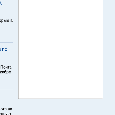
,
орые в
в по
"Почта
екабре
ога на
венную