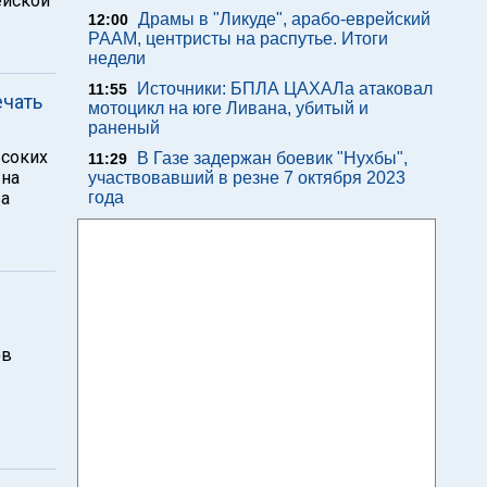
ейской
Драмы в "Ликуде", арабо-еврейский
12:00
РААМ, центристы на распутье. Итоги
недели
Источники: БПЛА ЦАХАЛа атаковал
11:55
ечать
мотоцикл на юге Ливана, убитый и
раненый
ысоких
В Газе задержан боевик "Нухбы",
11:29
 на
участвовавший в резне 7 октября 2023
ва
года
ов