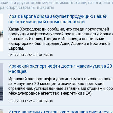
аиля и других стран мира, стоимость жизни, налоги, част
ранспорт, стартапы и экзиты
Иран: Европа снова закупает продукцию нашей
нефтехимической промышленности
Хасан Хосроджерди сообщил, что среди покупателей
продукции нефтехимической промышленности Ирана 
оказались Италия, Греция и Испания, а основными
импортерами были страны Азии, Африки и Восточной
Европы.
12.04.2014 20:55
// Экономика
Иранский экспорт нефти достиг максимума за 20
месяцев
Иранский экспорт нефти достиг самого высокого пока
за минувших 20 месяцев и значительно превысил
ограничения, установленные западными странами, со
Международное агентство энергетики (IЕА).
11.04.2014 17:25
// Экономика
Итоги валютных торгов: курс доллара снизился, 