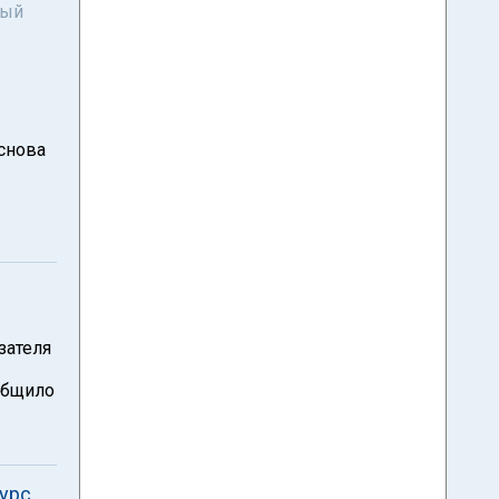
ный
снова
зателя
общило
курс