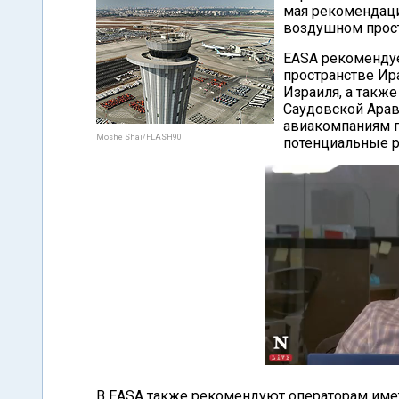
мая рекомендац
воздушном прост
EASA рекоменду
пространстве Ира
Израиля, а также
Саудовской Арав
авиакомпаниям п
Moshe Shai/FLASH90
потенциальные р
В EASA также рекомендуют операторам имет