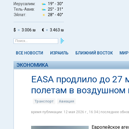
Иерусалим:
19° -
30°
Тель-Авив:
25° -
31°
Эйлат:
28° -
40°
$
3.006 ₪
€
3.463 ₪
ВСЕ НОВОСТИ
ИЗРАИЛЬ
БЛИЖНИЙ ВОСТОК
МИР
ЭКОНОМИКА
EASA продлило до 27 
полетам в воздушном 
Транспорт
Авиация
время публикации: 12 мая 2026 г., 16:34 | последнее обнов
Европейское аге