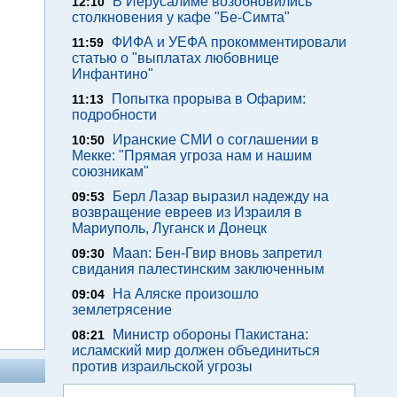
В Иерусалиме возобновились
12:10
столкновения у кафе "Бе-Симта"
ФИФА и УЕФА прокомментировали
11:59
статью о "выплатах любовнице
Инфантино"
Попытка прорыва в Офарим:
11:13
подробности
Иранские СМИ о соглашении в
10:50
Мекке: "Прямая угроза нам и нашим
союзникам"
Берл Лазар выразил надежду на
09:53
возвращение евреев из Израиля в
Мариуполь, Луганск и Донецк
Maan: Бен-Гвир вновь запретил
09:30
свидания палестинским заключенным
На Аляске произошло
09:04
землетрясение
Министр обороны Пакистана:
08:21
исламский мир должен объединиться
против израильской угрозы