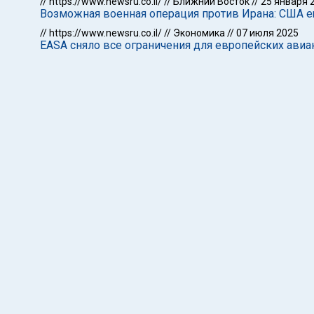
//
https://www.newsru.co.il/
//
Ближний Восток
//
25 января 
Возможная военная операция против Ирана: США е
//
https://www.newsru.co.il/
//
Экономика
//
07 июля 2025
EASA сняло все ограничения для европейских ави