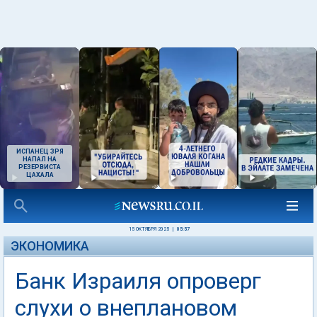
ИСПАНЕЦ ЗРЯ
НАПАЛ НА
РЕЗЕРВИСТА
ЦАХАЛА
15 ОКТЯБРЯ 2025
|
05:57
ЭКОНОМИКА
Банк Израиля опроверг
слухи о внеплановом