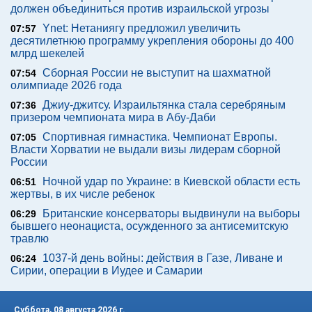
должен объединиться против израильской угрозы
Ynet: Нетаниягу предложил увеличить
07:57
десятилетнюю программу укрепления обороны до 400
млрд шекелей
Сборная России не выступит на шахматной
07:54
олимпиаде 2026 года
Джиу-джитсу. Израильтянка стала серебряным
07:36
призером чемпионата мира в Абу-Даби
Спортивная гимнастика. Чемпионат Европы.
07:05
Власти Хорватии не выдали визы лидерам сборной
России
Ночной удар по Украине: в Киевской области есть
06:51
жертвы, в их числе ребенок
Британские консерваторы выдвинули на выборы
06:29
бывшего неонациста, осужденного за антисемитскую
травлю
1037-й день войны: действия в Газе, Ливане и
06:24
Сирии, операции в Иудее и Самарии
Суббота, 08 августа 2026 г.