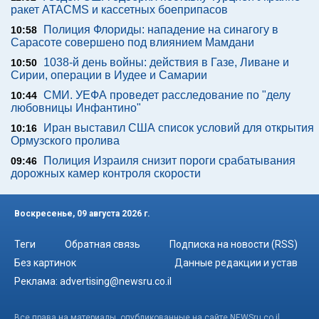
ракет ATACMS и кассетных боеприпасов
Полиция Флориды: нападение на синагогу в
10:58
Сарасоте совершено под влиянием Мамдани
1038-й день войны: действия в Газе, Ливане и
10:50
Сирии, операции в Иудее и Самарии
СМИ. УЕФА проведет расследование по "делу
10:44
любовницы Инфантино"
Иран выставил США список условий для открытия
10:16
Ормузского пролива
Полиция Израиля снизит пороги срабатывания
09:46
дорожных камер контроля скорости
Воскресенье, 09 августа 2026 г.
Теги
Обратная связь
Подписка на новости (RSS)
Без картинок
Данные редакции и устав
Реклама:
advertising@newsru.co.il
Все права на материалы, опубликованные на сайте NEWSru.co.il ,