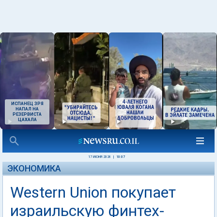
ИСПАНЕЦ ЗРЯ
НАПАЛ НА
РЕЗЕРВИСТА
ЦАХАЛА
17 ИЮНЯ 2026
|
10:07
ЭКОНОМИКА
Western Union покупает
израильскую финтех-