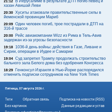
В Иерусалиме в результате ДТП погиб певец и
21:12
хазан Авишай Леви
Хуситы атаковали правительственные силы в
20:30
йеменской провинции Мариб
Один человек погиб, трое пострадали в ДТП на
20:09
316-й трассе
Рейс авиакомпании Wizz из Рима в Тель-Авив
20:00
задержан из-за угрозы безопасности
1036-й день войны: действия в Газе, Ливане и
19:18
Сирии, операции в Иудее и Самарии
Суд запретил Трампу продолжать строительство
19:04
бального зала Белого дома без одобрения Конгресса
Генконсул Израиля в Нью-Йорке распорядился
18:29
отменить подписки сотрудников на New York Times
Пятница, 07 августа 2026 г.
Теги
Обратная связь
Подписка на новости (RSS)
Без картинок
Данные редакции и устав