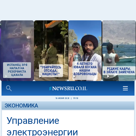
ИСПАНЕЦ ЗРЯ
НАПАЛ НА
РЕЗЕРВИСТА
ЦАХАЛА
18 ИЮНЯ 2026
|
19:10
ЭКОНОМИКА
Управление
электроэнергии