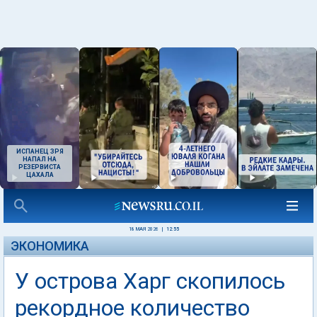
ИСПАНЕЦ ЗРЯ
НАПАЛ НА
РЕЗЕРВИСТА
ЦАХАЛА
18 МАЯ 2026
|
12:55
ЭКОНОМИКА
У острова Харг скопилось
рекордное количество