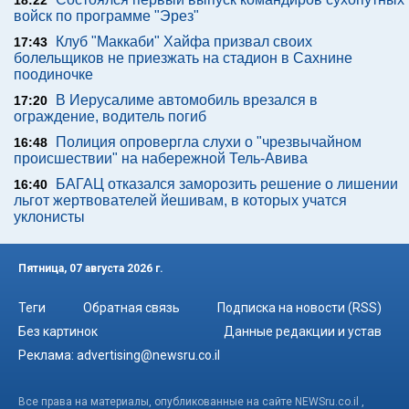
18:22
войск по программе "Эрез"
Клуб "Маккаби" Хайфа призвал своих
17:43
болельщиков не приезжать на стадион в Сахнине
поодиночке
В Иерусалиме автомобиль врезался в
17:20
ограждение, водитель погиб
Полиция опровергла слухи о "чрезвычайном
16:48
происшествии" на набережной Тель-Авива
БАГАЦ отказался заморозить решение о лишении
16:40
льгот жертвователей йешивам, в которых учатся
уклонисты
Пятница, 07 августа 2026 г.
Теги
Обратная связь
Подписка на новости (RSS)
Без картинок
Данные редакции и устав
Реклама:
advertising@newsru.co.il
Все права на материалы, опубликованные на сайте NEWSru.co.il ,