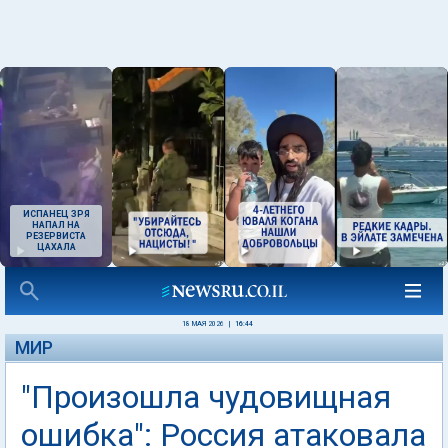
ИСПАНЕЦ ЗРЯ
НАПАЛ НА
РЕЗЕРВИСТА
ЦАХАЛА
18 МАЯ 2026
|
16:44
МИР
"Произошла чудовищная
ошибка": Россия атаковала