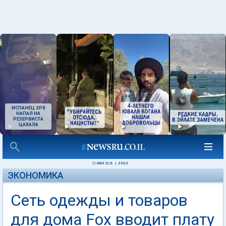
ИСПАНЕЦ ЗРЯ
НАПАЛ НА
РЕЗЕРВИСТА
ЦАХАЛА
21 МАЯ 2026
|
05:03
ЭКОНОМИКА
Сеть одежды и товаров
для дома Fox вводит плату