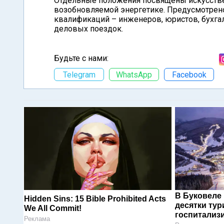
Отдельные положения посвящены искусстве
возобновляемой энергетике. Предусмотрен
квалификаций – инженеров, юристов, бухга
деловых поездок.
Будьте с нами:
Telegram
WhatsApp
Facebook
В Буковеле
Hidden Sins: 15 Bible Prohibited Acts
десятки тур
We All Commit!
госпитализ
Реклама