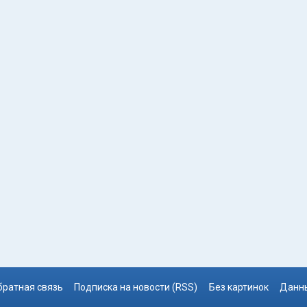
братная связь
Подписка на новости (RSS)
Без картинок
Данны