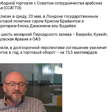
ободной торговле с Советом сотрудничества арабских
а (ССАГПЗ).
писан в среду, 20 мая, в Лондоне государственным
рговой политике сэром Крисом Брайантом и
кретарем блока Джасемом аль-Будайви.
 шесть монархий Персидского залива – Бахрейн, Кувейт,
довская Аравия и ОАЭ.
овли, в долгосрочной перспективе соглашение увеличит
гов в год, а торговый оборот – на 15,5 миллиардов