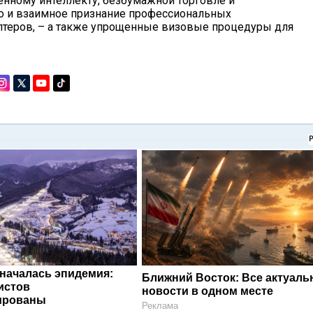
нному интеллекту, безбумажной торговле и
о и взаимное признание профессиональных
лтеров, – а также упрощенные визовые процедуры для
 началась эпидемия:
Ближний Восток: Все актуал
истов
новости в одном месте
ированы
Реклама