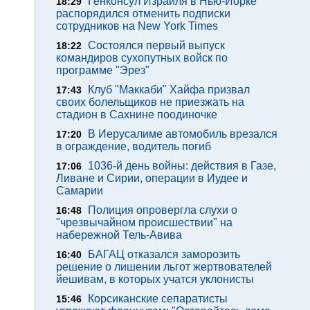
Генконсул Израиля в Нью-Йорке
18:29
распорядился отменить подписки
сотрудников на New York Times
Состоялся первый выпуск
18:22
командиров сухопутных войск по
программе "Эрез"
Клуб "Маккаби" Хайфа призвал
17:43
своих болельщиков не приезжать на
стадион в Сахнине поодиночке
В Иерусалиме автомобиль врезался
17:20
в ограждение, водитель погиб
1036-й день войны: действия в Газе,
17:06
Ливане и Сирии, операции в Иудее и
Самарии
Полиция опровергла слухи о
16:48
"чрезвычайном происшествии" на
набережной Тель-Авива
БАГАЦ отказался заморозить
16:40
решение о лишении льгот жертвователей
йешивам, в которых учатся уклонисты
Корсиканские сепаратисты
15:46