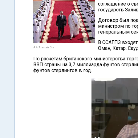
соглашение о св
государств Залив
Договор был под
министром по то
генеральным се
В ССАГПЗ входят
Оман, Катар, Сау
AP/Alastair Grant
По расчетам британского министерства торг
ВВП страны на 3,7 миллиарда фунтов стерлин
фунтов стерлингов в год.