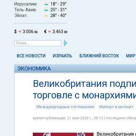
Иерусалим:
18° -
29°
Тель-Авив:
25° -
31°
Эйлат:
28° -
40°
$
3.006 ₪
€
3.463 ₪
ВСЕ НОВОСТИ
ИЗРАИЛЬ
БЛИЖНИЙ ВОСТОК
МИР
ЭКОНОМИКА
Великобритания подпи
торговле с монархиям
Международные соглашения
Импорт и экспорт
время публикации: 21 мая 2026 г., 08:13 | последнее обнов
Великобритания 