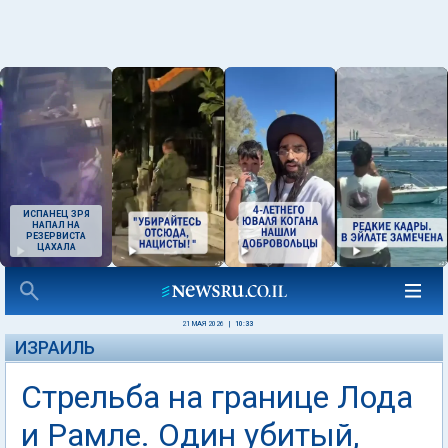
ИСПАНЕЦ ЗРЯ
НАПАЛ НА
РЕЗЕРВИСТА
ЦАХАЛА
21 МАЯ 2026
|
10:33
ИЗРАИЛЬ
Стрельба на границе Лода
и Рамле. Один убитый,