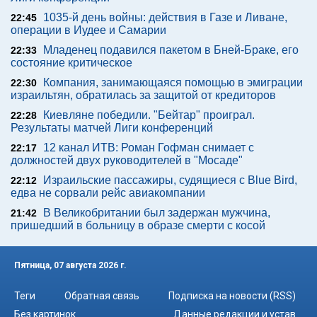
1035-й день войны: действия в Газе и Ливане,
22:45
операции в Иудее и Самарии
Младенец подавился пакетом в Бней-Браке, его
22:33
состояние критическое
Компания, занимающаяся помощью в эмиграции
22:30
израильтян, обратилась за защитой от кредиторов
Киевляне победили. "Бейтар" проиграл.
22:28
Результаты матчей Лиги конференций
12 канал ИТВ: Роман Гофман снимает с
22:17
должностей двух руководителей в "Мосаде"
Израильские пассажиры, судящиеся с Blue Bird,
22:12
едва не сорвали рейс авиакомпании
В Великобритании был задержан мужчина,
21:42
пришедший в больницу в образе смерти с косой
Пятница, 07 августа 2026 г.
Теги
Обратная связь
Подписка на новости (RSS)
Без картинок
Данные редакции и устав