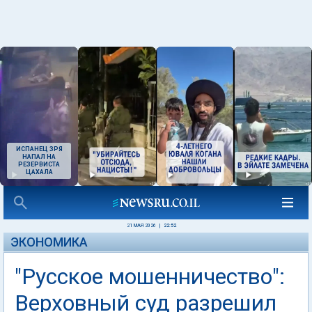
ИСПАНЕЦ ЗРЯ
НАПАЛ НА
РЕЗЕРВИСТА
ЦАХАЛА
21 МАЯ 2026
|
22:52
ЭКОНОМИКА
"Русское мошенничество":
Верховный суд разрешил