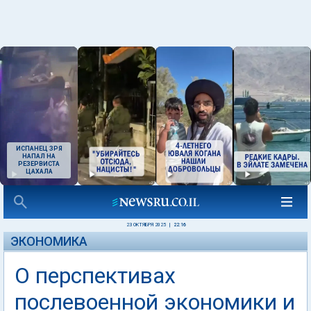
ИСПАНЕЦ ЗРЯ
НАПАЛ НА
РЕЗЕРВИСТА
ЦАХАЛА
23 ОКТЯБРЯ 2025
|
22:16
ЭКОНОМИКА
О перспективах
послевоенной экономики и