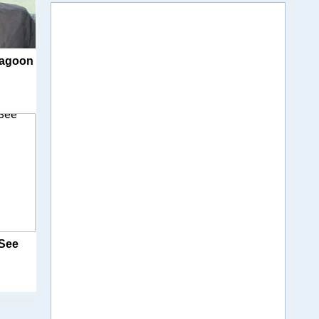
Lagoon
 See