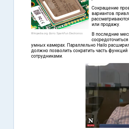
Сокращение пров
вариантов привле
рассматриваютс
или продажу.
В последние мес
Wikipedia.org. Фото: SparkFun Electronics
сосредоточиться 
умных камерах. Параллельно Hailo расширил
должно позволить сократить часть функци
сотрудниками.