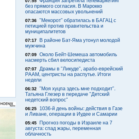
Франция запретила телемаркетинг
07:55
без прямого согласия. В Марокко
опасаются массовых увольнений
"Мекорот" обратилась в БАГАЦ с
07:36
петицией против правительства и
муниципалитетов
В районе Бат-Яма утонул молодой
07:17
мужчина
Около Бейт-Шемеша автомобиль
07:09
насмерть сбил велосипедиста
Драмы в "Ликуде", арабо-еврейский
07:07
РААМ, центристы на распутье. Итоги
недели
"Моя хуцпа здесь мне подходит".
06:32
Татьяна Глезер в передаче "Детский
недетский вопрос"
1036-й день войны: действия в Газе
06:25
и Ливане, операции в Иудее и Самарии
Прогноз погоды в Израиле на 7
05:45
августа: спад жары, переменная
облачность