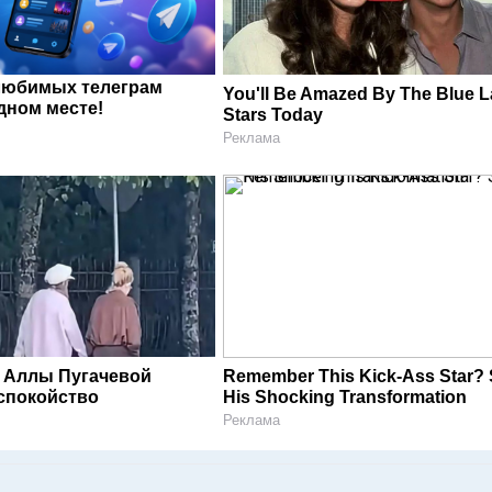
любимых телеграм
You'll Be Amazed By The Blue 
дном месте!
Stars Today
Реклама
 Аллы Пугачевой
Remember This Kick-Ass Star?
спокойство
His Shocking Transformation
Реклама