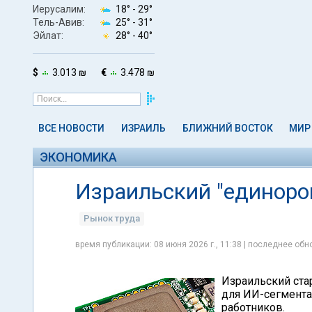
Иерусалим:
18° -
29°
Тель-Авив:
25° -
31°
Эйлат:
28° -
40°
$
3.013 ₪
€
3.478 ₪
ВСЕ НОВОСТИ
ИЗРАИЛЬ
БЛИЖНИЙ ВОСТОК
МИР
ЭКОНОМИКА
Израильский "единорог
Рынок труда
время публикации: 08 июня 2026 г., 11:38 | последнее обно
Израильский ста
для ИИ-сегмента
работников.