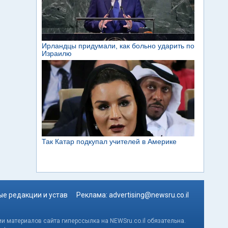
е редакции и устав
Реклама:
advertising@newsru.co.il
и материалов сайта гиперссылка на NEWSru.co.il обязательна.