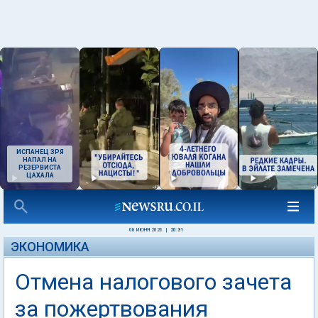
ИСПАНЕЦ ЗРЯ
НАПАЛ НА
РЕЗЕРВИСТА
ЦАХАЛА
08 ИЮНЯ 2026
|
20:31
ЭКОНОМИКА
Отмена налогового зачета
за пожертвования