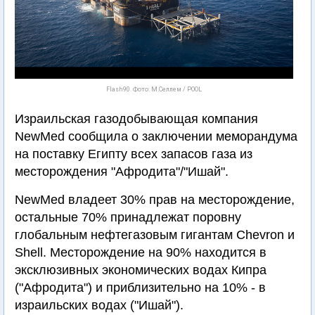
Flash90. Фото: М.Селлем / POOL
Израильская газодобывающая компания
NewMed сообщила о заключении меморандума
на поставку Египту всех запасов газа из
месторождения "Афродита"/"Ишай".
NewMed владеет 30% прав на месторождение,
остальные 70% принадлежат поровну
глобальным нефтегазовым гигантам Chevron и
Shell. Месторождение на 90% находится в
эксклюзивных экономических водах Кипра
("Афродита") и приблизительно на 10% - в
израильских водах ("Ишай").