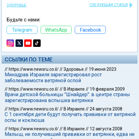
СЛЕДУЮЩАЯ СТАТЬЯ
ЗДОРОВЬЕ
Будьте с нами:
Telegram
WhatsApp
Facebook
ССЫЛКИ ПО ТЕМЕ
//
https://www.newsru.co.il/
//
Здоровье
//
19 июня 2023
Минздрав Израиля зарегистрировал рост
заболеваемости ветряной оспой
//
https://www.newsru.co.il/
//
В Израиле
//
19 февраля 2009
Врачи детской больницы "Шнайдер": в центре страны
зарегистрирована вспышка ветрянки
//
https://www.newsru.co.il/
//
В Израиле
//
24 августа 2008
С 1 сентября дети будут получать прививки от ветряной
оспы и коклюша
//
https://www.newsru.co.il/
//
В Израиле
//
12 августа 2008
Малыш, не получивший прививки от ветрянки, едва не