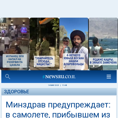
ИСПАНЕЦ ЗРЯ
НАПАЛ НА
РЕЗЕРВИСТА
ЦАХАЛА
14 МАЯ 2026
|
11:48
ЗДОРОВЬЕ
Минздрав предупреждает:
в самолете, прибывшем из