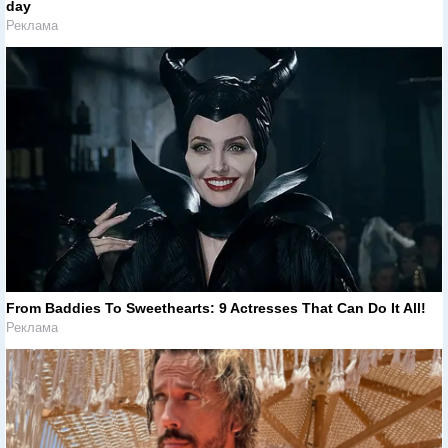
day
Реклама
From Baddies To Sweethearts: 9 Actresses That Can Do It All!
Реклама