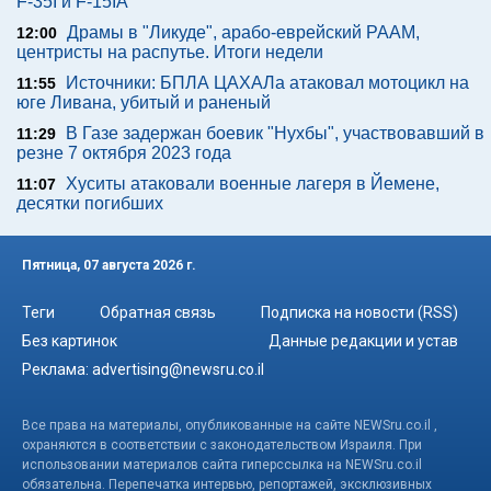
F-35I и F-15IA
Драмы в "Ликуде", арабо-еврейский РААМ,
12:00
центристы на распутье. Итоги недели
Источники: БПЛА ЦАХАЛа атаковал мотоцикл на
11:55
юге Ливана, убитый и раненый
В Газе задержан боевик "Нухбы", участвовавший в
11:29
резне 7 октября 2023 года
Хуситы атаковали военные лагеря в Йемене,
11:07
десятки погибших
Пятница, 07 августа 2026 г.
Теги
Обратная связь
Подписка на новости (RSS)
Без картинок
Данные редакции и устав
Реклама:
advertising@newsru.co.il
Все права на материалы, опубликованные на сайте NEWSru.co.il ,
охраняются в соответствии с законодательством Израиля. При
использовании материалов сайта гиперссылка на NEWSru.co.il
обязательна. Перепечатка интервью, репортажей, эксклюзивных