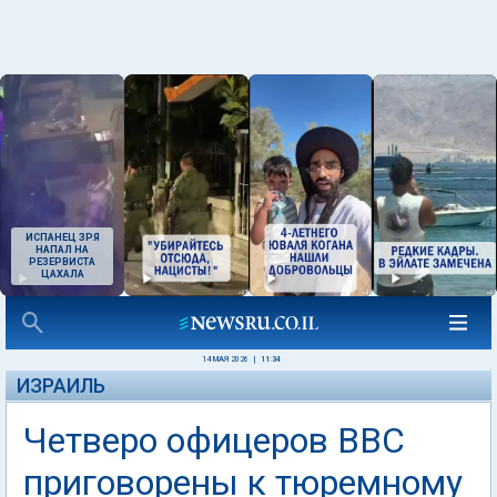
ИСПАНЕЦ ЗРЯ
НАПАЛ НА
РЕЗЕРВИСТА
ЦАХАЛА
14 МАЯ 2026
|
11:34
ИЗРАИЛЬ
Четверо офицеров ВВС
приговорены к тюремному