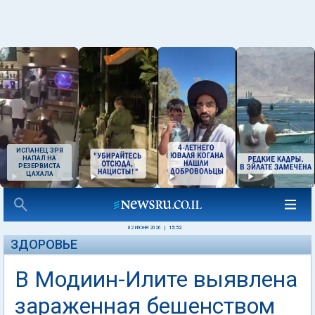
ИСПАНЕЦ ЗРЯ
НАПАЛ НА
РЕЗЕРВИСТА
ЦАХАЛА
02 ИЮНЯ 2026
|
15:52
ЗДОРОВЬЕ
В Модиин-Илите выявлена
зараженная бешенством