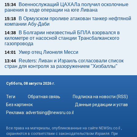
Военнослужащий ЦАХАЛа получил осколочные
15:34
ранения в ходе операции на юге Ливана
В Ормузском проливе атакован танкер нефтяной
15:18
компании Абу-Даби
В Болгарии неизвестный БПЛА взорвался в
14:38
километре от насосной станции Трансбалканского
газопровода
Умер отец Лионеля Месси
14:01
Reuters: Ливан и Израиль согласовали список
13:44
стран для контроля за разоружением "Хизбаллы"
Суббота, 08 августа 2026 г.
Теги
Обратная связь
Подписка на новости (RSS)
Без картинок
Данные редакции и устав
Реклама:
advertising@newsru.co.il
Все права на материалы, опубликованные на сайте NEWSru.co.il ,
охраняются в соответствии с законодательством Израиля. При