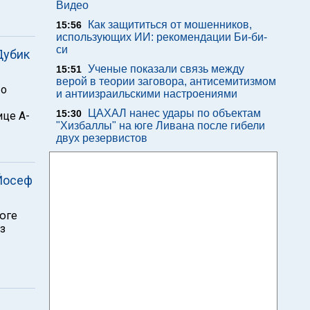
Видео
Как защититься от мошенников,
15:56
использующих ИИ: рекомендации Би-би-
си
Дубик
Ученые показали связь между
15:51
верой в теории заговора, антисемитизмом
 о
и антиизраильскими настроениями
ЦАХАЛ нанес удары по объектам
15:30
ице А-
"Хизбаллы" на юге Ливана после гибели
двух резервистов
 Йосеф
 юге
из