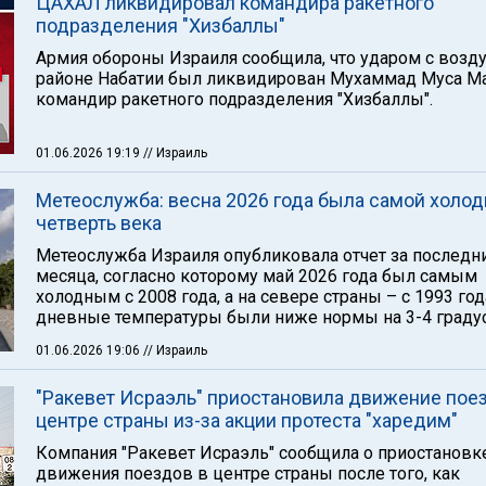
ЦАХАЛ ликвидировал командира ракетного
подразделения "Хизбаллы"
Армия обороны Израиля сообщила, что ударом с возду
районе Набатии был ликвидирован Мухаммад Муса Ма
командир ракетного подразделения "Хизбаллы".
01.06.2026 19:19
// Израиль
Метеослужба: весна 2026 года была самой холод
четверть века
Метеослужба Израиля опубликовала отчет за последн
месяца, согласно которому май 2026 года был самым
холодным с 2008 года, а на севере страны – с 1993 год
дневные температуры были ниже нормы на 3-4 градус
01.06.2026 19:06
// Израиль
"Ракевет Исраэль" приостановила движение пое
центре страны из-за акции протеста "харедим"
Компания "Ракевет Исраэль" сообщила о приостановк
движения поездов в центре страны после того, как