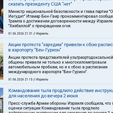
сказать президенту США "нет"
Министр национальной безопасности и глава партии "
Иегудит" Итамар Бен-Гвир прокомментировал сообщ
Трампа о достижении договоренности между Израиле
"Хизбаллой" о прекращении огня.
01.06.2026 21:31
// Израиль
Акции протеста "харедим" привели к сбою распи
в аэропорту "Бен-Гурион"
Акции протеста представителей ультраортодоксальной
общины привели не только к многокилометровым
автомобильным пробкам, но и к сбою в расписании
международного аэропорта "Бен-Гурион".
01.06.2026 21:15
// Израиль
Командование тыла продлило действие инструк
для населения до вечера 2 июня
Пресс-служба Армии обороны Израиля сообщила, что 
оценки ситуации Командование тыла продлило
действующие инструкции для населения до вечера 2 