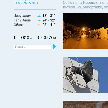
События в Израиле: поли
06 АВГУСТА 2026
интервью, репортажи, о
Иерусалим:
18° -
31°
Тель-Авив:
24° -
32°
Эйлат:
28° -
41°
$
3.013 ₪
€
3.478 ₪