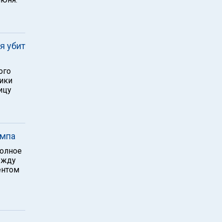
я убит
ого
дики
ицу
ампа
полное
ежду
ентом