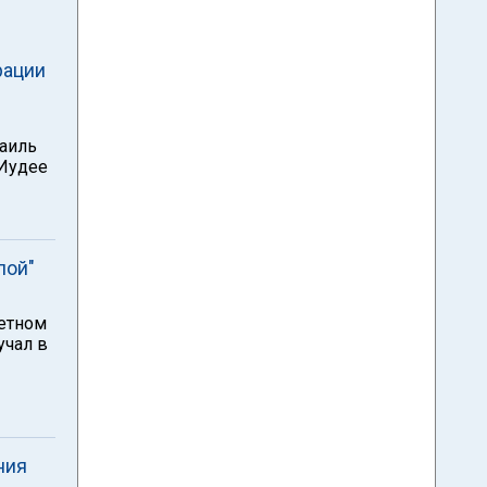
рации
раиль
 Иудее
лой"
кетном
учал в
ния