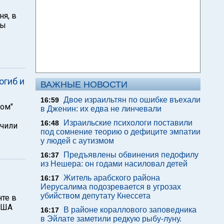
ня, в
ры
огиб и
ВАЖНЫЕ НОВОСТИ
Двое израильтян по ошибке въехали
16:59
ом"
в Дженин: их едва не линчевали
Израильские психологи поставили
16:48
учили
под сомнение теорию о дефиците эмпатии
у людей с аутизмом
Предъявлены обвинения педофилу
16:37
из Нешера: он годами насиловал детей
Житель арабского района
16:17
Иерусалима подозревается в угрозах
убийством депутату Кнессета
те в
 США
В районе кораллового заповедника
16:17
в Эйлате заметили редкую рыбу-луну.