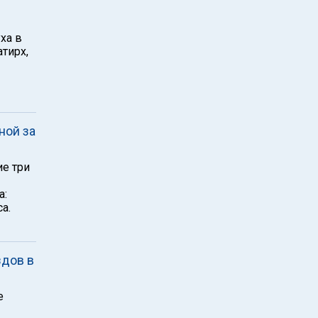
ха в
тирх,
ной за
ие три
а:
а.
здов в
е