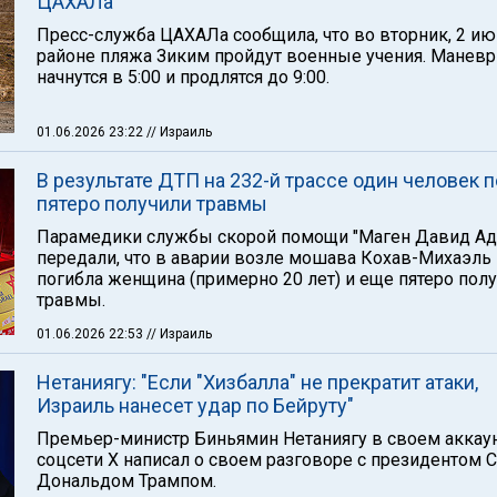
ЦАХАЛа
Пресс-служба ЦАХАЛа сообщила, что во вторник, 2 ию
районе пляжа Зиким пройдут военные учения. Манев
начнутся в 5:00 и продлятся до 9:00.
01.06.2026 23:22
// Израиль
В результате ДТП на 232-й трассе один человек п
пятеро получили травмы
Парамедики службы скорой помощи "Маген Давид Ад
передали, что в аварии возле мошава Кохав-Михаэль
погибла женщина (примерно 20 лет) и еще пятеро пол
травмы.
01.06.2026 22:53
// Израиль
Нетаниягу: "Если "Хизбалла" не прекратит атаки,
Израиль нанесет удар по Бейруту"
Премьер-министр Биньямин Нетаниягу в своем аккаун
соцсети Х написал о своем разговоре с президентом
Дональдом Трампом.