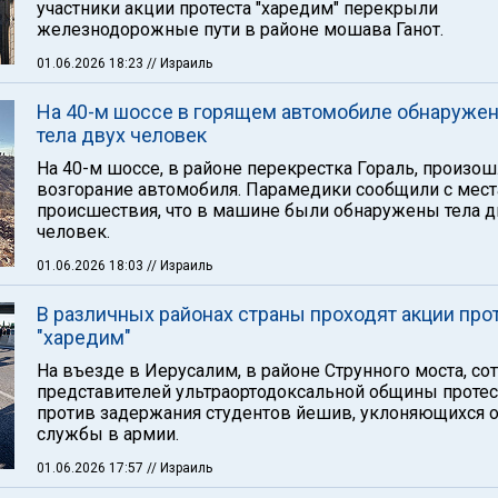
участники акции протеста "харедим" перекрыли
железнодорожные пути в районе мошава Ганот.
01.06.2026 18:23
// Израиль
На 40-м шоссе в горящем автомобиле обнаруже
тела двух человек
На 40-м шоссе, в районе перекрестка Гораль, произо
возгорание автомобиля. Парамедики сообщили с мест
происшествия, что в машине были обнаружены тела д
человек.
01.06.2026 18:03
// Израиль
В различных районах страны проходят акции про
"харедим"
На въезде в Иерусалим, в районе Струнного моста, со
представителей ультраортодоксальной общины проте
против задержания студентов йешив, уклоняющихся о
службы в армии.
01.06.2026 17:57
// Израиль