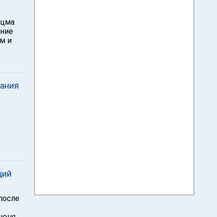
Оцма
ение
м и
сания
ций
после
июня.