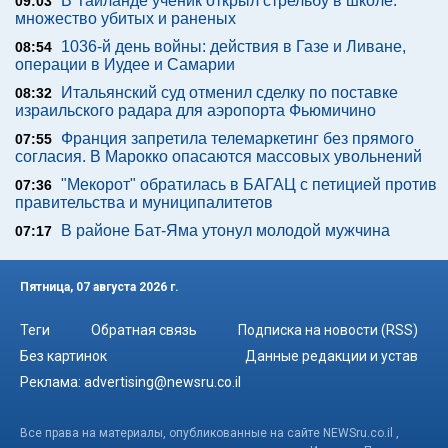
В Таиланде ученик открыл стрельбу в школе:
09:03
множество убитых и раненых
1036-й день войны: действия в Газе и Ливане,
08:54
операции в Иудее и Самарии
Итальянский суд отменил сделку по поставке
08:32
израильского радара для аэропорта Фьюмичино
Франция запретила телемаркетинг без прямого
07:55
согласия. В Марокко опасаются массовых увольнений
"Мекорот" обратилась в БАГАЦ с петицией против
07:36
правительства и муниципалитетов
В районе Бат-Яма утонул молодой мужчина
07:17
Пятница, 07 августа 2026 г.
Теги
Обратная связь
Подписка на новости (RSS)
Без картинок
Данные редакции и устав
Реклама:
advertising@newsru.co.il
Все права на материалы, опубликованные на сайте NEWSru.co.il ,