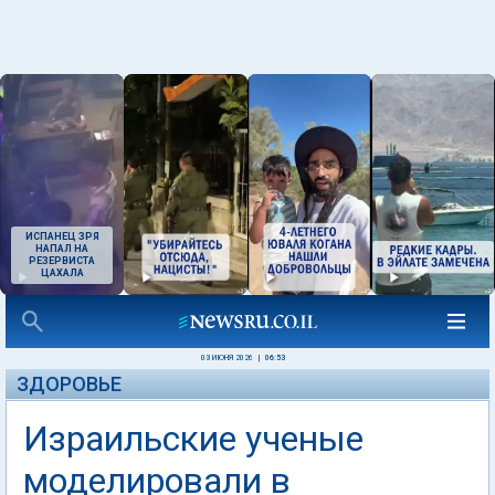
ИСПАНЕЦ ЗРЯ
НАПАЛ НА
РЕЗЕРВИСТА
ЦАХАЛА
03 ИЮНЯ 2026
|
06:53
ЗДОРОВЬЕ
Израильские ученые
моделировали в