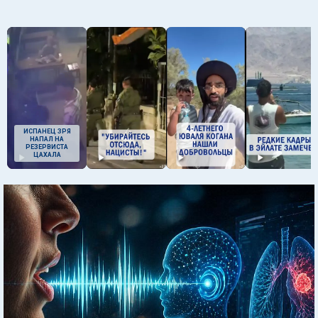
ИСПАНЕЦ ЗРЯ
НАПАЛ НА
РЕЗЕРВИСТА
ЦАХАЛА