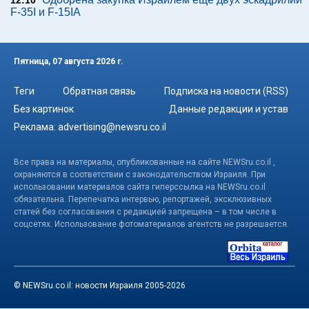
12:10
F-35I и F-15IA
Пятница, 07 августа 2026 г.
Теги
Обратная связь
Подписка на новости (RSS)
Без картинок
Данные редакции и устав
Реклама:
advertising@newsru.co.il
Все права на материалы, опубликованные на сайте NEWSru.co.il ,
охраняются в соответствии с законодательством Израиля. При
использовании материалов сайта гиперссылка на NEWSru.co.il
обязательна. Перепечатка интервью, репортажей, эксклюзивных
статей без согласования с редакцией запрещена – в том числе в
соцсетях. Использование фотоматериалов агентств не разрешается.
© NEWSru.co.il: новости Израиля 2005-2026