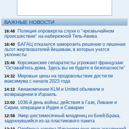
ВАЖНЫЕ НОВОСТИ
Полиция опровергла слухи о "чрезвычайном
16:48
происшествии" на набережной Тель-Авива
БАГАЦ отказался заморозить решение о лишении
16:40
льгот жертвователей йешивам, в которых учатся
уклонисты
Корсиканские сепаратисты угрожают французам:
15:46
"Оставайтесь дома. Здесь вы не будете в безопасности"
Мировые цены на продовольствие достигли
14:32
максимума с начала 2023 года
Авиакомпании KLM и United объявили о
14:12
возвращении в Израиль
1036-й день войны: действия в Газе, Ливане и
13:02
Сирии, операции в Иудее и Самарии
Умер шестимесячный младенец из Бней-Брака,
12:58
задохнувшийся из-за пластикового пакета
Одобрена закупка Израилем еще двух эскадрилий