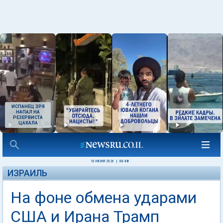
ИСПАНЕЦ ЗРЯ
НАПАЛ НА
РЕЗЕРВИСТА
ЦАХАЛА
10 ИЮНЯ 2026
|
00:48
ИЗРАИЛЬ
На фоне обмена ударами
США и Ирана Трамп