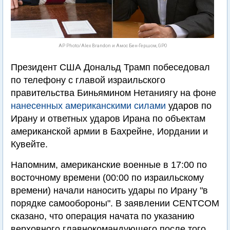
AP Photo/Alex Brandon и Амос Бен-Гершом, GPO
Президент США Дональд Трамп побеседовал
по телефону с главой израильского
правительства Биньямином Нетаниягу на фоне
нанесенных американскими силами
ударов по
Ирану и ответных ударов Ирана по объектам
американской армии в Бахрейне, Иордании и
Кувейте.
Напомним, американские военные в 17:00 по
восточному времени (00:00 по израильскому
времени) начали наносить удары по Ирану "в
порядке самообороны". В заявлении CENTCOM
сказано, что операция начата по указанию
верховного главнокомандующего после того,