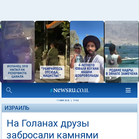
ИСПАНЕЦ ЗРЯ
НАПАЛ НА
РЕЗЕРВИСТА
ЦАХАЛА
11 МАЯ 2026
|
17:43
ИЗРАИЛЬ
На Голанах друзы
забросали камнями