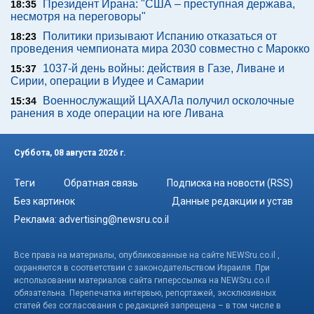
Президент Ирана: "США – преступная держава,
18:35
несмотря на переговоры"
Политики призывают Испанию отказаться от
18:23
проведения чемпионата мира 2030 совместно с Марокко
1037-й день войны: действия в Газе, Ливане и
15:37
Сирии, операции в Иудее и Самарии
Военнослужащий ЦАХАЛа получил осколочные
15:34
ранения в ходе операции на юге Ливана
Суббота, 08 августа 2026 г.
Теги
Обратная связь
Подписка на новости (RSS)
Без картинок
Данные редакции и устав
Реклама:
advertising@newsru.co.il
Все права на материалы, опубликованные на сайте NEWSru.co.il ,
охраняются в соответствии с законодательством Израиля. При
использовании материалов сайта гиперссылка на NEWSru.co.il
обязательна. Перепечатка интервью, репортажей, эксклюзивных
статей без согласования с редакцией запрещена – в том числе в