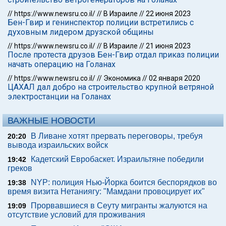
//
https://www.newsru.co.il/
//
В Израиле
//
22 июня 2023
Бен-Гвир и генинспектор полиции встретились с
духовным лидером друзской общины
//
https://www.newsru.co.il/
//
В Израиле
//
21 июня 2023
После протеста друзов Бен-Гвир отдал приказ полиции
начать операцию на Голанах
//
https://www.newsru.co.il/
//
Экономика
//
02 января 2020
ЦАХАЛ дал добро на строительство крупной ветряной
электростанции на Голанах
ВАЖНЫЕ НОВОСТИ
В Ливане хотят прервать переговоры, требуя
20:20
вывода израильских войск
Кадетский Евробаскет. Израильтяне победили
19:42
греков
NYP: полиция Нью-Йорка боится беспорядков во
19:38
время визита Нетаниягу: "Мамдани провоцирует их"
Прорвавшиеся в Сеуту мигранты жалуются на
19:09
отсутствие условий для проживания