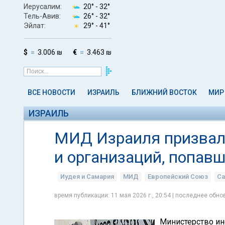
Иерусалим:
20° -
32°
Тель-Авив:
26° -
32°
Эйлат:
29° -
41°
$
3.006 ₪
€
3.463 ₪
ВСЕ НОВОСТИ
ИЗРАИЛЬ
БЛИЖНИЙ ВОСТОК
МИР
ИЗРАИЛЬ
МИД Израиля призвал 
и организаций, попав
Иудея и Самария
МИД
Европейский Союз
Са
время публикации: 11 мая 2026 г., 20:54 | последнее обнов
Министерство ин