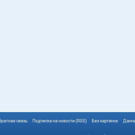
братная связь
Подписка на новости (RSS)
Без картинок
Данны