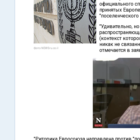
официального сп
принятых Европе
"поселенческого 
"Удивительно, но
распространяюща
(контекст которо
никак не связан
Фото NEWSru.co.il
отмечается в зая
"Риторика Евросоюза направлена против "пос