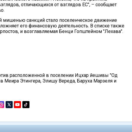
зглядов, отличающихся от взглядов ЕС", – сообщает
о.
ой мишенью санкций стало поселенческое движение
ложняет его финансовую деятельность. В списке также
постов, и возглавляемая Бенци Гопштейном "Лехава".
отив расположенной в поселении Ицхар йешивы "Од
ов Меира Этингера, Элишу Вереда, Баруха Марзеля и