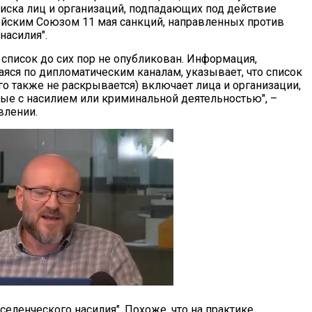
иска лиц и организаций, подпадающих под действие
йским Союзом 11 мая санкций, направленных против
насилия".
 список до сих пор не опубликован. Информация,
яся по дипломатическим каналам, указывает, что список
го также не раскрывается) включает лица и организации,
ные с насилием или криминальной деятельностью", –
влении.
еленческого насилия". Похоже, что на практике