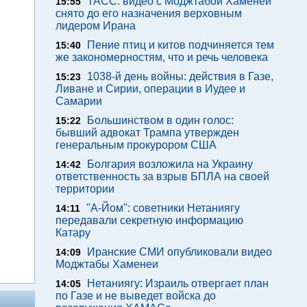
ТАСС: видео с Моджтабой Хаменеи
15:55
снято до его назначения верховным
лидером Ирана
Пение птиц и китов подчиняется тем
15:40
же закономерностям, что и речь человека
1038-й день войны: действия в Газе,
15:23
Ливане и Сирии, операции в Иудее и
Самарии
Большинством в один голос:
15:22
бывший адвокат Трампа утвержден
генеральным прокурором США
Болгария возложила на Украину
14:42
ответственность за взрыв БПЛА на своей
территории
"А-Йом": советники Нетаниягу
14:11
передавали секретную информацию
Катару
Иранские СМИ опубликовали видео
14:09
Моджтабы Хаменеи
Нетаниягу: Израиль отвергает план
14:05
по Газе и не выведет войска до