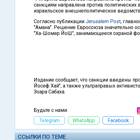
санкциям направлена против политических в
израильское внешнеполитическое ведомств
Согласно публикации
Jerusalem Post
, главн
"Амана". Решение Евросоюза значительно ос
"Ха-Шомер ЙоШ", занимающееся охраной фор
Издание сообщает, что санкции введены пр
Йосеф Хай", а также ультраправых активист
Зоара Сабаха.
Будьте с нами:
Telegram
WhatsApp
Facebook
ССЫЛКИ ПО ТЕМЕ