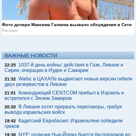
Фото дочери Максима Галкина вызвало обсуждения в Сети
Реклама
ВАЖНЫЕ НОВОСТИ
1037-й день войны: действия в Газе, Ливане и
22:25
Сирии, операции в Иудее и Самарии
Walla: в ЦАХАЛе выдвигают новые версии гибели
21:32
двух резервистов в Ливане
Командующий CENTCOM прибыл в Израиль и
21:01
встретился с Эялем Замиром
В Ливане хотят прервать переговоры, требуя
20:20
вывода израильских войск
Кадетский Евробаскет. Израильтяне победили
19:42
греков
NYP: полиция Нью-Йорка боится беспорядков во
19:38