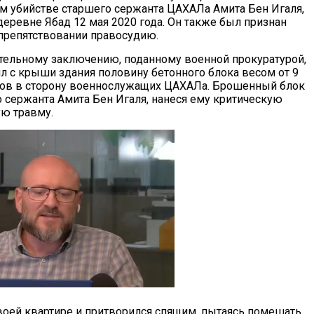
 убийстве старшего сержанта ЦАХАЛа Амита Бен Игаля,
еревне Ябад 12 мая 2020 года. Он также был признан
препятствовании правосудию.
тельному заключению, поданному военной прокуратурой,
ил с крыши здания половину бетонного блока весом от 9
мов в сторону военнослужащих ЦАХАЛа. Брошенный блок
о сержанта Амита Бен Игаля, нанеся ему критическую
ю травму.
воей квартире и притворился спящим, пытаясь помешать