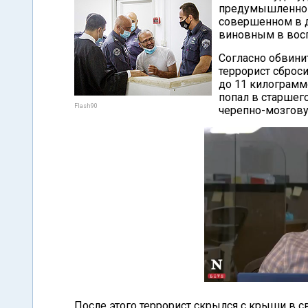
предумышленном
совершенном в д
виновным в вос
Согласно обвини
террорист сброс
до 11 килограм
попал в старшег
Flash90
черепно-мозгову
После этого террорист скрылся с крыши в с