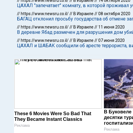
//
https://www.newsru.co.il/
//
В Израиле
//
14 октября 2020
ЦАХАЛ "запечатает" комнату, в которой проживал 
//
https://www.newsru.co.il/
//
В Израиле
//
08 октября 2020
БАГАЦ отклонил просьбу государства об отмене з
//
https://www.newsru.co.il/
//
В Израиле
//
11 июня 2020
В деревне Ябад размечен для разрушения дом уб
//
https://www.newsru.co.il/
//
В Израиле
//
07 июня 2020
ЦАХАЛ и ШАБАК сообщили об аресте террориста, в
В Буковеле
These 6 Movies Were So Bad That
десятки тур
They Became Instant Classics
госпитализ
Реклама
Реклама