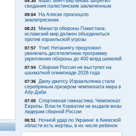
Maan: Бен-Гвир вновь запретил
09:30
свидания палестинским заключенным
На Аляске произошло
09:04
землетрясение
Министр обороны Пакистана:
08:21
исламский мир должен объединиться
против израильской угрозы
Ynet: Нетаниягу предложил
07:57
увеличить десятилетнюю программу
укрепления обороны до 400 млрд шекелей
Сборная России не выступит на
07:54
шахматной олимпиаде 2026 года
Джиу-джитсу. Израильтянка стала
07:36
серебряным призером чемпионата мира в
Абу-Даби
Спортивная гимнастика. Чемпионат
07:05
Европы. Власти Хорватии не выдали визы
лидерам сборной России
Ночной удар по Украине: в Киевской
06:51
области есть жертвы, в их числе ребенок