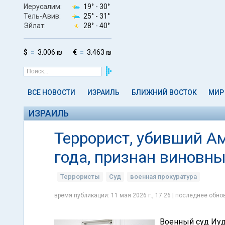
Иерусалим:
19° -
30°
Тель-Авив:
25° -
31°
Эйлат:
28° -
40°
$
3.006 ₪
€
3.463 ₪
ВСЕ НОВОСТИ
ИЗРАИЛЬ
БЛИЖНИЙ ВОСТОК
МИР
ИЗРАИЛЬ
Террорист, убивший А
года, признан виновн
Террористы
Суд
военная прокуратура
время публикации: 11 мая 2026 г., 17:26 | последнее обнов
Военный суд Иуд