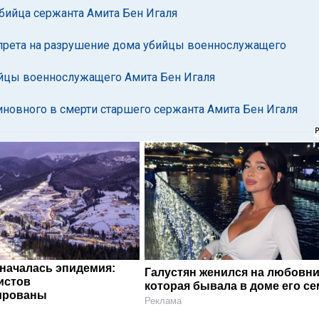
убийца сержанта Амита Бен Игаля
апрета на разрушение дома убийцы военнослужащего
ийцы военнослужащего Амита Бен Игаля
иновного в смерти старшего сержанта Амита Бен Игаля
 началась эпидемия:
Галустян женился на любовни
истов
которая бывала в доме его с
ированы
Реклама