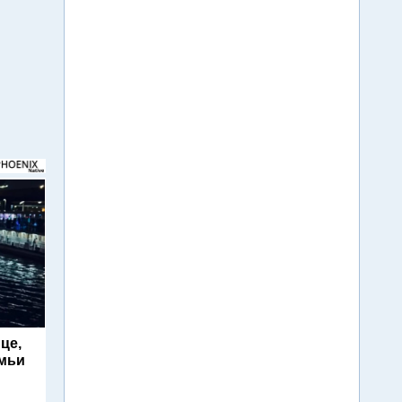
це,
емьи