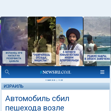
ИСПАНЕЦ ЗРЯ
НАПАЛ НА
РЕЗЕРВИСТА
ЦАХАЛА
11 МАЯ 2026
|
11:35
ИЗРАИЛЬ
Автомобиль сбил
пешехода возле