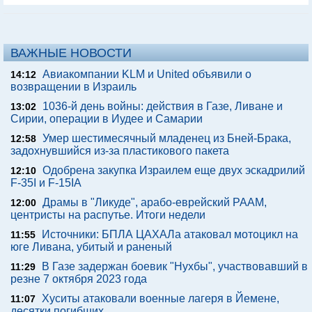
ВАЖНЫЕ НОВОСТИ
Авиакомпании KLM и United объявили о
14:12
возвращении в Израиль
1036-й день войны: действия в Газе, Ливане и
13:02
Сирии, операции в Иудее и Самарии
Умер шестимесячный младенец из Бней-Брака,
12:58
задохнувшийся из-за пластикового пакета
Одобрена закупка Израилем еще двух эскадрилий
12:10
F-35I и F-15IA
Драмы в "Ликуде", арабо-еврейский РААМ,
12:00
центристы на распутье. Итоги недели
Источники: БПЛА ЦАХАЛа атаковал мотоцикл на
11:55
юге Ливана, убитый и раненый
В Газе задержан боевик "Нухбы", участвовавший в
11:29
резне 7 октября 2023 года
Хуситы атаковали военные лагеря в Йемене,
11:07
десятки погибших