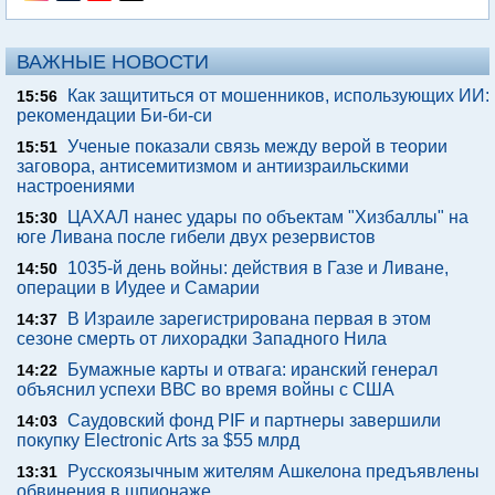
ВАЖНЫЕ НОВОСТИ
Как защититься от мошенников, использующих ИИ:
15:56
рекомендации Би-би-си
Ученые показали связь между верой в теории
15:51
заговора, антисемитизмом и антиизраильскими
настроениями
ЦАХАЛ нанес удары по объектам "Хизбаллы" на
15:30
юге Ливана после гибели двух резервистов
1035-й день войны: действия в Газе и Ливане,
14:50
операции в Иудее и Самарии
В Израиле зарегистрирована первая в этом
14:37
сезоне смерть от лихорадки Западного Нила
Бумажные карты и отвага: иранский генерал
14:22
объяснил успехи ВВС во время войны с США
Саудовский фонд PIF и партнеры завершили
14:03
покупку Electronic Arts за $55 млрд
Русскоязычным жителям Ашкелона предъявлены
13:31
обвинения в шпионаже