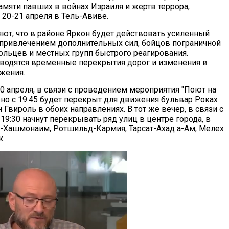
амяти павших в войнах Израиля и жертв террора,
 20-21 апреля в Тель-Авиве.
яют, что в районе Яркон будет действовать усиленный
привлечением дополнительных сил, бойцов пограничной
ольцев и местных групп быстрого реагирования.
одятся временные перекрытия дорог и изменения в
жения.
20 апреля, в связи с проведением мероприятия "Поют на
но с 19:45 будет перекрыт для движения бульвар Роках
Гвироль в обоих направлениях. В тот же вечер, в связи с
9:30 начнут перекрывать ряд улиц в центре города, в
д-Хашмонаим, Ротшильд-Кармия, Тарсат-Ахад а-Ам, Мелех
к.