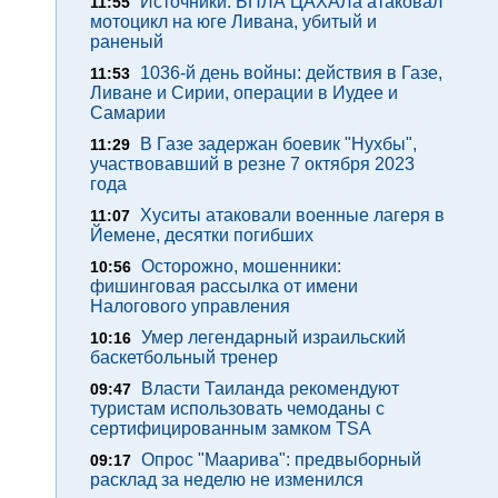
Источники: БПЛА ЦАХАЛа атаковал
11:55
мотоцикл на юге Ливана, убитый и
раненый
1036-й день войны: действия в Газе,
11:53
Ливане и Сирии, операции в Иудее и
Самарии
В Газе задержан боевик "Нухбы",
11:29
участвовавший в резне 7 октября 2023
года
Хуситы атаковали военные лагеря в
11:07
Йемене, десятки погибших
Осторожно, мошенники:
10:56
фишинговая рассылка от имени
Налогового управления
Умер легендарный израильский
10:16
баскетбольный тренер
Власти Таиланда рекомендуют
09:47
туристам использовать чемоданы с
сертифицированным замком TSA
Опрос "Mаарива": предвыборный
09:17
расклад за неделю не изменился