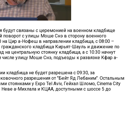
ия будут связаны с церемонией на военном кладбище
й поворот с улицы Моше Снэ в сторону военного
0 на Цир а-Нофеш в направлении кладбища, с 08:00 –
у гражданского кладбища Кирьят-Шауль и движение по
зд на центральную стоянку кладбища, а с 10:30 начнут
 числе улицу Моше Снэ, подъезды к развязке Кфар а-
ии кладбища не будет разрешена с 09:30, за
ковочного разрешения от "Бейт Яд Лебаним". Остальным
 стоянками у Expo Tel Aviv, Гейхал Шломо, Cinema City
и Неве а-Михлала и КЦАА, доступными с шоссе 5 до