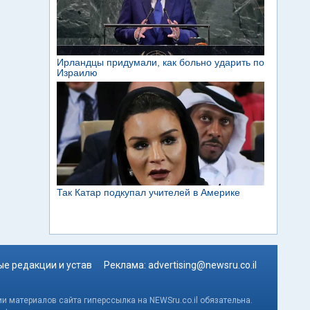
е редакции и устав
Реклама:
advertising@newsru.co.il
и материалов сайта гиперссылка на NEWSru.co.il обязательна.