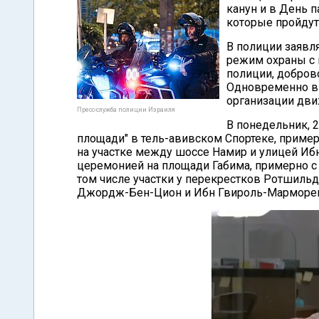
канун и в День п
которые пройдут
В полиции заявл
режим охраны с 
полиции, добров
Одновременно вв
организации дви
Пресс-служба полиции Израиля
В понедельник, 
площади" в тель-авивском Спортеке, пример
на участке между шоссе Намир и улицей Ибн 
церемонией на площади Габима, примерно с 1
том числе участки у перекрестков Ротшиль
Джордж-Бен-Цион и Ибн Гвироль-Марморе