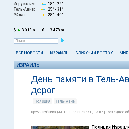
Иерусалим:
18° -
29°
Тель-Авив:
25° -
31°
Эйлат:
28° -
40°
$
3.013 ₪
€
3.478 ₪
ВСЕ НОВОСТИ
ИЗРАИЛЬ
БЛИЖНИЙ ВОСТОК
МИР
ИЗРАИЛЬ
День памяти в Тель-А
дорог
Полиция
Тель-Авив
время публикации: 19 апреля 2026 г., 13:07 | последнее об
Полиция Израиля