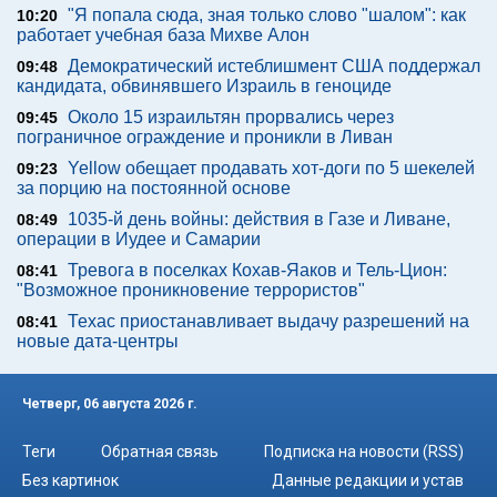
"Я попала сюда, зная только слово "шалом": как
10:20
работает учебная база Михве Алон
Демократический истеблишмент США поддержал
09:48
кандидата, обвинявшего Израиль в геноциде
Около 15 израильтян прорвались через
09:45
пограничное ограждение и проникли в Ливан
Yellow обещает продавать хот-доги по 5 шекелей
09:23
за порцию на постоянной основе
1035-й день войны: действия в Газе и Ливане,
08:49
операции в Иудее и Самарии
Тревога в поселках Кохав-Яаков и Тель-Цион:
08:41
"Возможное проникновение террористов"
Техас приостанавливает выдачу разрешений на
08:41
новые дата-центры
Четверг, 06 августа 2026 г.
Теги
Обратная связь
Подписка на новости (RSS)
Без картинок
Данные редакции и устав