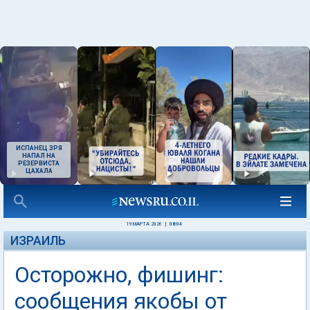
ИСПАНЕЦ ЗРЯ
НАПАЛ НА
РЕЗЕРВИСТА
ЦАХАЛА
19 МАРТА 2026
|
08:04
ИЗРАИЛЬ
Осторожно, фишинг:
сообщения якобы от