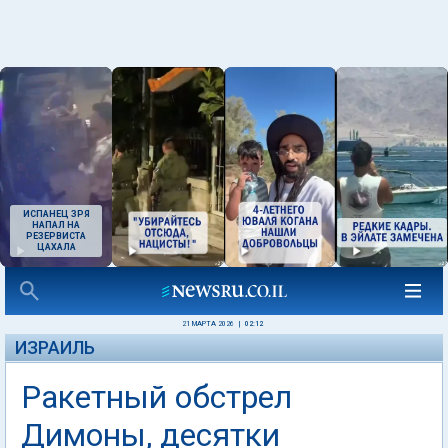
ИСПАНЕЦ ЗРЯ
НАПАЛ НА
РЕЗЕРВИСТА
ЦАХАЛА
21 МАРТА 2026
|
02:12
ИЗРАИЛЬ
Ракетный обстрел
Димоны, десятки