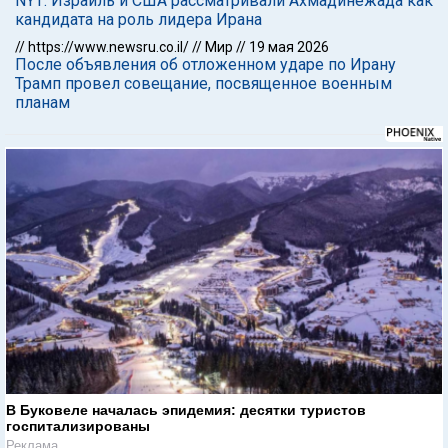
NYT: Израиль и США рассматривали Ахмадинежада как
кандидата на роль лидера Ирана
//
https://www.newsru.co.il/
//
Мир
//
19 мая 2026
После объявления об отложенном ударе по Ирану
Трамп провел совещание, посвященное военным
планам
В Буковеле началась эпидемия: десятки туристов
госпитализированы
Реклама