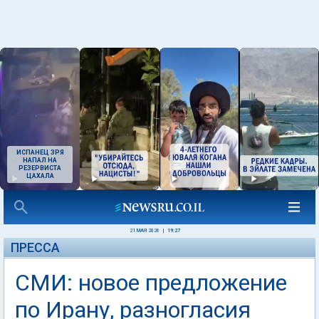
ИСПАНЕЦ ЗРЯ
НАПАЛ НА
РЕЗЕРВИСТА
ЦАХАЛА
21 МАЯ 2026
|
19:27
ПРЕССА
СМИ: новое предложение
по Ирану, разногласия