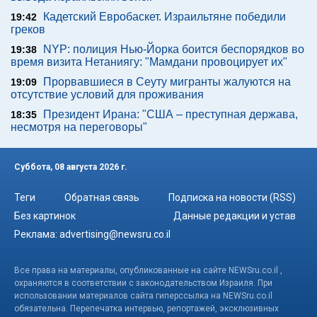
Кадетский Евробаскет. Израильтяне победили
19:42
греков
NYP: полиция Нью-Йорка боится беспорядков во
19:38
время визита Нетаниягу: "Мамдани провоцирует их"
Прорвавшиеся в Сеуту мигранты жалуются на
19:09
отсутствие условий для проживания
Президент Ирана: "США – преступная держава,
18:35
несмотря на переговоры"
Суббота, 08 августа 2026 г.
Теги
Обратная связь
Подписка на новости (RSS)
Без картинок
Данные редакции и устав
Реклама:
advertising@newsru.co.il
Все права на материалы, опубликованные на сайте NEWSru.co.il ,
охраняются в соответствии с законодательством Израиля. При
использовании материалов сайта гиперссылка на NEWSru.co.il
обязательна. Перепечатка интервью, репортажей, эксклюзивных