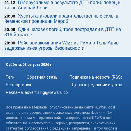
В Иерусалиме в результате ДТП погиб певец и
21:12
хазан Авишай Леви
Хуситы атаковали правительственные силы в
20:30
йеменской провинции Мариб
Один человек погиб, трое пострадали в ДТП на
20:09
316-й трассе
Рейс авиакомпании Wizz из Рима в Тель-Авив
20:00
задержан из-за угрозы безопасности
Суббота, 08 августа 2026 г.
Теги
Обратная связь
Подписка на новости (RSS)
Без картинок
Данные редакции и устав
Реклама:
advertising@newsru.co.il
Все права на материалы, опубликованные на сайте NEWSru.co.il ,
охраняются в соответствии с законодательством Израиля. При
использовании материалов сайта гиперссылка на NEWSru.co.il
обязательна. Перепечатка интервью, репортажей, эксклюзивных
статей без согласования с редакцией запрещена – в том числе в