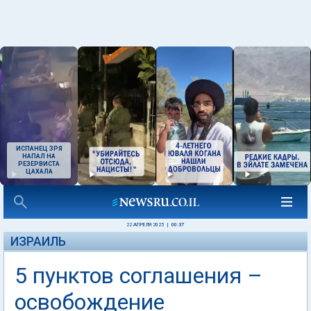
ИСПАНЕЦ ЗРЯ
НАПАЛ НА
РЕЗЕРВИСТА
ЦАХАЛА
22 АПРЕЛЯ 2025
|
00:37
ИЗРАИЛЬ
5 пунктов соглашения –
освобождение