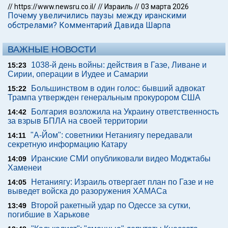
//
https://www.newsru.co.il/
//
Израиль
//
03 марта 2026
Почему увеличились паузы между иранскими
обстрелами? Комментарий Давида Шарпа
ВАЖНЫЕ НОВОСТИ
1038-й день войны: действия в Газе, Ливане и
15:23
Сирии, операции в Иудее и Самарии
Большинством в один голос: бывший адвокат
15:22
Трампа утвержден генеральным прокурором США
Болгария возложила на Украину ответственность
14:42
за взрыв БПЛА на своей территории
"А-Йом": советники Нетаниягу передавали
14:11
секретную информацию Катару
Иранские СМИ опубликовали видео Моджтабы
14:09
Хаменеи
Нетаниягу: Израиль отвергает план по Газе и не
14:05
выведет войска до разоружения ХАМАСа
Второй ракетный удар по Одессе за сутки,
13:49
погибшие в Харькове