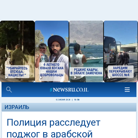
02 ИЮНЯ 2026
|
10:56
ИЗРАИЛЬ
Полиция расследует
поджог в арабской