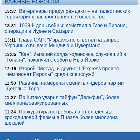
ВАЖНЫЕ НОВОСТИ
Ветеринары предупреждают – на палестинских
13:37
территориях распространяется бешенство
1039-й день войны: действия в Газе и Ливане,
13:31
операции в Иудее и Самарии
Глава САП: "Израиль не ответил на запрос
13:11
Украины о выдаче Миндича и Цукермана"
"Кан": бывший солдат-одиночка, служивший в
13:05
"Голани", покончил с собой в Нью-Йорке
Второй "Мосад" и другие: L'Express провел
12:19
"чемпионат Европы" среди спецслужб
Раввины намерены сменить лидеров партии
11:50
"Дегель а-Тора"
По Китаю ударил тайфун "Дельфин", более
11:27
миллиона эвакуированных
Прокуратура потребовала от владельца
11:24
крокодиловой фермы в Пцаэле более миллиона
шекелей