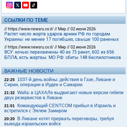
ССЫЛКИ ПО ТЕМЕ
//
https://www.newsru.co.il/
//
Мир
//
02 июня 2026
Растет число жертв ударов армии РФ по городам
Украины: не менее 17 погибших, свыше 100 раненых
//
https://www.newsru.co.il/
//
Мир
//
02 июня 2026
ВСУ: ночью перехвачены 40 из 73 ракет, 602 из 656
БПЛА, есть жертвы. МО РФ: сбиты 148 беспилотников
ВАЖНЫЕ НОВОСТИ
1037-й день войны: действия в Газе, Ливане и
22:25
Сирии, операции в Иудее и Самарии
Walla: в ЦАХАЛе выдвигают новые версии гибели
21:32
двух резервистов в Ливане
Командующий CENTCOM прибыл в Израиль и
21:01
встретился с Эялем Замиром
В Ливане хотят прервать переговоры, требуя
20:20
вывода израильских войск