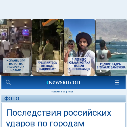
ИСПАНЕЦ ЗРЯ
НАПАЛ НА
РЕЗЕРВИСТА
ЦАХАЛА
02 ИЮНЯ 2026
|
19:35
ФОТО
Последствия российских
ударов по городам