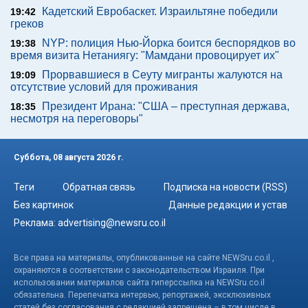
Кадетский Евробаскет. Израильтяне победили
19:42
греков
NYP: полиция Нью-Йорка боится беспорядков во
19:38
время визита Нетаниягу: "Мамдани провоцирует их"
Прорвавшиеся в Сеуту мигранты жалуются на
19:09
отсутствие условий для проживания
Президент Ирана: "США – преступная держава,
18:35
несмотря на переговоры"
Суббота, 08 августа 2026 г.
Теги
Обратная связь
Подписка на новости (RSS)
Без картинок
Данные редакции и устав
Реклама:
advertising@newsru.co.il
Все права на материалы, опубликованные на сайте NEWSru.co.il ,
охраняются в соответствии с законодательством Израиля. При
использовании материалов сайта гиперссылка на NEWSru.co.il
обязательна. Перепечатка интервью, репортажей, эксклюзивных
статей без согласования с редакцией запрещена – в том числе в