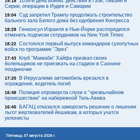
1036-й день войны: действия в Газе, Ливане и
19:18
Сирии, операции в Иудее и Самарии
Суд запретил Трампу продолжать строительство
19:04
бального зала Белого дома без одобрения Конгресса
Генконсул Израиля в Нью-Йорке распорядился
18:29
отменить подписки сотрудников на New York Times
Состоялся первый выпуск командиров сухопутных
18:22
войск по программе "Эрез"
Клуб "Маккаби" Хайфа призвал своих
17:43
болельщиков не приезжать на стадион в Сахнине
поодиночке
В Иерусалиме автомобиль врезался в
17:20
ограждение, водитель погиб
Полиция опровергла слухи о "чрезвычайном
16:48
происшествии" на набережной Тель-Авива
БАГАЦ отказался заморозить решение о лишении
16:40
льгот жертвователей йешивам, в которых учатся
уклонисты
Пятница, 07 августа 2026 г.