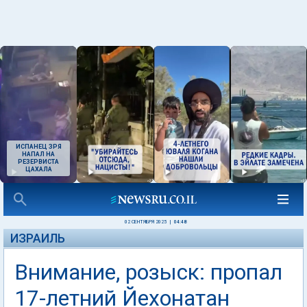
ИСПАНЕЦ ЗРЯ
НАПАЛ НА
РЕЗЕРВИСТА
ЦАХАЛА
02 СЕНТЯБРЯ 2025
|
04:48
ИЗРАИЛЬ
Внимание, розыск: пропал
17-летний Йехонатан