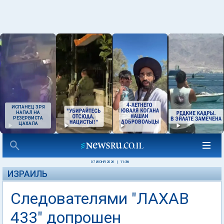
ИСПАНЕЦ ЗРЯ
НАПАЛ НА
РЕЗЕРВИСТА
ЦАХАЛА
07 ИЮНЯ 2026
|
11:36
ИЗРАИЛЬ
Следователями "ЛАХАВ
433" допрошен