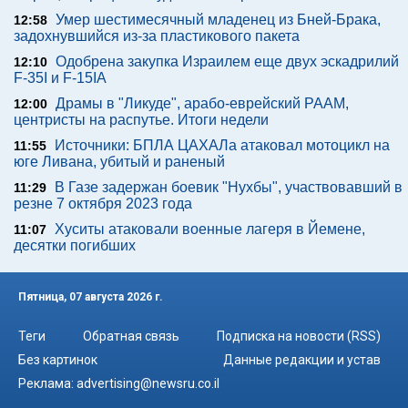
Умер шестимесячный младенец из Бней-Брака,
12:58
задохнувшийся из-за пластикового пакета
Одобрена закупка Израилем еще двух эскадрилий
12:10
F-35I и F-15IA
Драмы в "Ликуде", арабо-еврейский РААМ,
12:00
центристы на распутье. Итоги недели
Источники: БПЛА ЦАХАЛа атаковал мотоцикл на
11:55
юге Ливана, убитый и раненый
В Газе задержан боевик "Нухбы", участвовавший в
11:29
резне 7 октября 2023 года
Хуситы атаковали военные лагеря в Йемене,
11:07
десятки погибших
Пятница, 07 августа 2026 г.
Теги
Обратная связь
Подписка на новости (RSS)
Без картинок
Данные редакции и устав
Реклама:
advertising@newsru.co.il