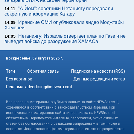
за взрыв БПЛА на своей территории
"А-Йом": советники Нетаниягу передавали
14:11
секретную информацию Катару
Иранские СМИ опубликовали видео Моджтабы
14:09
Хаменеи
Нетаниягу: Израиль отвергает план по Газе и не
14:05
выведет войска до разоружения ХАМАСа
Воскресенье, 09 августа 2026 г.
Теги
Обратная связь
Подписка на новости (RSS)
Без картинок
Данные редакции и устав
Реклама:
advertising@newsru.co.il
Все права на материалы, опубликованные на сайте NEWSru.co.il ,
охраняются в соответствии с законодательством Израиля. При
использовании материалов сайта гиперссылка на NEWSru.co.il
обязательна. Перепечатка интервью, репортажей, эксклюзивных
статей без согласования с редакцией запрещена – в том числе в
соцсетях. Использование фотоматериалов агентств не разрешается.