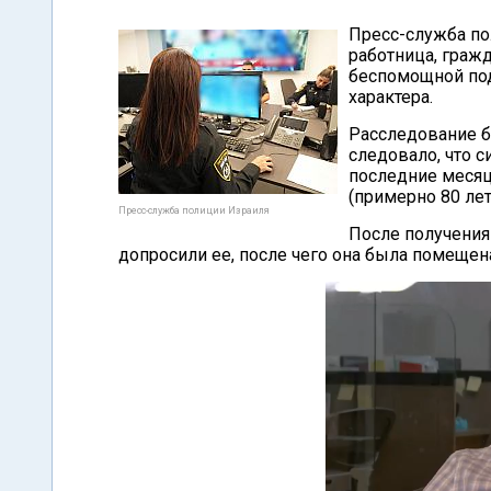
Пресс-служба по
работница, граж
беспомощной под
характера.
Расследование б
следовало, что с
последние месяц
(примерно 80 лет
Пресс-служба полиции Израиля
После получени
допросили ее, после чего она была помещена