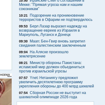
Иранские СМИ о соглашении в
10:50
Мекке: "Прямая угроза нам и нашим
союзникам"
Подозрение на проникновение
10:21
террористов в Офарим не подтвердилось
Берл Лазар выразил надежду на
09:53
возвращение евреев из Израиля в
Мариуполь, Луганск и Донецк
Maan: Бен-Гвир вновь запретил
09:30
свидания палестинским заключенным
На Аляске произошло
09:04
землетрясение
Министр обороны Пакистана:
08:21
исламский мир должен объединиться
против израильской угрозы
Ynet: Нетаниягу предложил
07:57
увеличить десятилетнюю программу
укрепления обороны до 400 млрд шекелей
Сборная России не выступит на
07:54
шахматной олимпиаде 2026 года