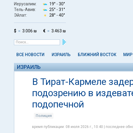
Иерусалим:
19° -
30°
Тель-Авив:
25° -
31°
Эйлат:
28° -
40°
$
3.006 ₪
€
3.463 ₪
ВСЕ НОВОСТИ
ИЗРАИЛЬ
БЛИЖНИЙ ВОСТОК
МИР
ИЗРАИЛЬ
В Тират-Кармеле заде
подозрению в издеват
подопечной
Полиция
время публикации: 08 июля 2026 г., 10:40 | последнее обно