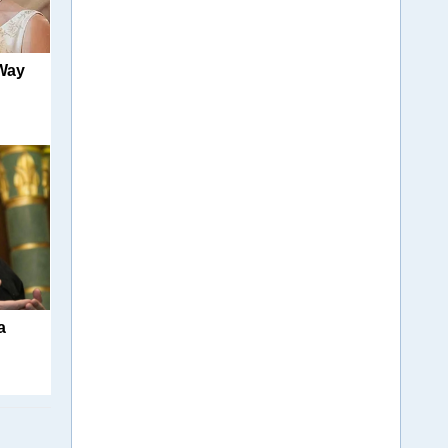
 Way
а