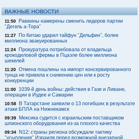
ВАЖНЫЕ НОВОСТИ
Раввины намерены сменить лидеров партии
11:50
"Дегель а-Тора"
По Китаю ударил тайфун "Дельфин", более
11:27
миллиона эвакуированных
Прокуратура потребовала от владельца
11:24
крокодиловой фермы в Пцаэле более миллиона
шекелей
Отмена пошлины на импорт консервированного
11:20
тунца не привела к снижению цен или к росту
конкуренции
1039-й день войны: действия в Газе и Ливане,
11:00
операции в Иудее и Самарии
В Татарстане заявили о 13 погибших в результате
10:58
атаки БПЛА на Нижнекамск
Мексика судится с израильским поставщиком
09:39
шпионского оборудования из-за плохого качества
N12: страны региона обсуждали тактику
09:34
"усыпления" Израиля перед возможной внезапной