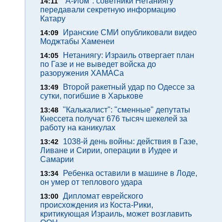
"А-Йом": советники Нетаниягу
14:11
передавали секретную информацию
Катару
Иранские СМИ опубликовали видео
14:09
Моджтабы Хаменеи
Нетаниягу: Израиль отвергает план
14:05
по Газе и не выведет войска до
разоружения ХАМАСа
Второй ракетный удар по Одессе за
13:49
сутки, погибшие в Харькове
"Калькалист": "сменные" депутаты
13:48
Кнессета получат 676 тысяч шекелей за
работу на каникулах
1038-й день войны: действия в Газе,
13:42
Ливане и Сирии, операции в Иудее и
Самарии
Ребенка оставили в машине в Лоде,
13:34
он умер от теплового удара
Дипломат еврейского
13:00
происхождения из Коста-Рики,
критикующая Израиль, может возглавить