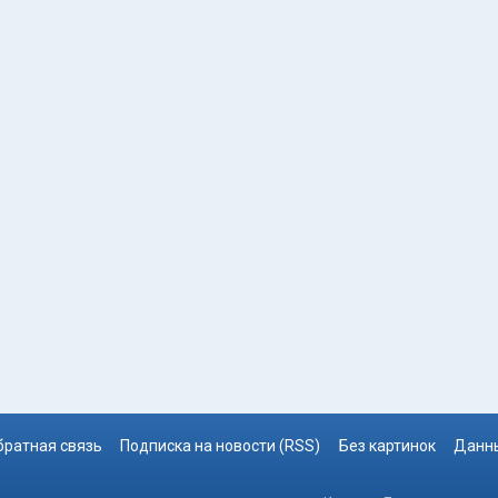
братная связь
Подписка на новости (RSS)
Без картинок
Данны