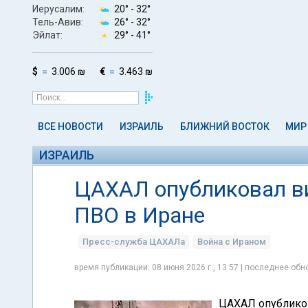
Иерусалим:
20° -
32°
Тель-Авив:
26° -
32°
Эйлат:
29° -
41°
$
3.006 ₪
€
3.463 ₪
ВСЕ НОВОСТИ
ИЗРАИЛЬ
БЛИЖНИЙ ВОСТОК
МИР
ИЗРАИЛЬ
ЦАХАЛ опубликовал ви
ПВО в Иране
Пресс-служба ЦАХАЛа
Война с Ираном
время публикации: 08 июня 2026 г., 13:57 | последнее обно
ЦАХАЛ опублико