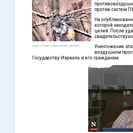
противовоздушно
против систем ПВ
На опубликованн
которой находил
целей. После уд
свидетельствующ
Уничтожение эти
Кадр из видео пресс-служба ЦАХАЛа
воздушном прост
Государству Израиль и его гражданам.