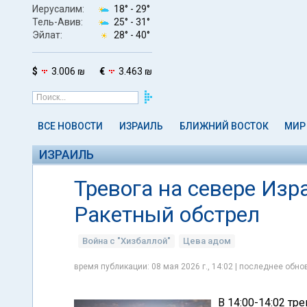
Иерусалим:
18° -
29°
Тель-Авив:
25° -
31°
Эйлат:
28° -
40°
$
3.006 ₪
€
3.463 ₪
ВСЕ НОВОСТИ
ИЗРАИЛЬ
БЛИЖНИЙ ВОСТОК
МИР
ИЗРАИЛЬ
Тревога на севере Изр
Ракетный обстрел
Война с "Хизбаллой"
Цева адом
время публикации: 08 мая 2026 г., 14:02 | последнее обнов
В 14:00-14:02 тр