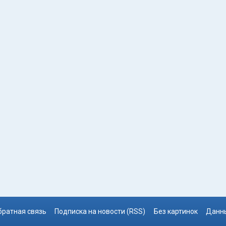
братная связь
Подписка на новости (RSS)
Без картинок
Данны