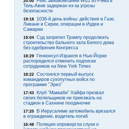
Рейс авиакомпании Wizz из Рима в
20:00
Тель-Авив задержан из-за угрозы
безопасности
1036-й день войны: действия в Газе,
19:18
Ливане и Сирии, операции в Иудее и
Самарии
Суд запретил Трампу продолжать
19:04
строительство бального зала Белого дома
без одобрения Конгресса
Генконсул Израиля в Нью-Йорке
18:29
распорядился отменить подписки
сотрудников на New York Times
Состоялся первый выпуск
18:22
командиров сухопутных войск по
программе "Эрез"
Клуб "Маккаби" Хайфа призвал
17:43
своих болельщиков не приезжать на
стадион в Сахнине поодиночке
В Иерусалиме автомобиль врезался
17:20
в ограждение, водитель погиб
Полиция опровергла слухи о
16:48