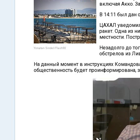
включая Акко. З
В 14:11 был дан 
ЦАХАЛ уведомил,
ракет. Одна из н
местности. Пост
Незадолго до то
Yonatan Sindel/Flash90
обстрелов из Лив
На данный момент в инструкциях Командова
общественность будет проинформирована, 