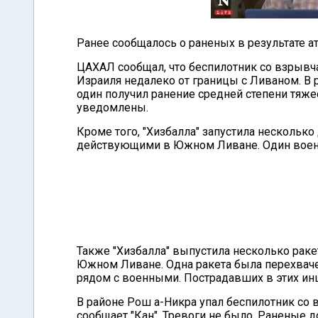
Ранее сообщалось о раненых в результате а
ЦАХАЛ сообщал, что беспилотник со взрывча
Израиля недалеко от границы с Ливаном. В
один получил ранение средней степени тяже
уведомлены.
Кроме того, "Хизбалла" запустила нескольк
действующими в Южном Ливане. Один военн
Также "Хизбалла" выпустила несколько рак
Южном Ливане. Одна ракета была перехваче
рядом с военными. Пострадавших в этих инц
В районе Рош а-Никра упал беспилотник со 
сообщает "Кан". Тревоги не было. Раненые 