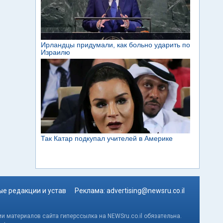
е редакции и устав
Реклама:
advertising@newsru.co.il
и материалов сайта гиперссылка на NEWSru.co.il обязательна.