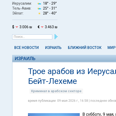
Иерусалим:
18° -
29°
Тель-Авив:
25° -
31°
Эйлат:
28° -
40°
$
3.006 ₪
€
3.463 ₪
ВСЕ НОВОСТИ
ИЗРАИЛЬ
БЛИЖНИЙ ВОСТОК
МИР
ИЗРАИЛЬ
Трое арабов из Иеруса
Бейт-Лехеме
Криминал в арабском секторе
время публикации: 09 мая 2026 г., 16:58 | последнее обнов
В субботу, 9 мая