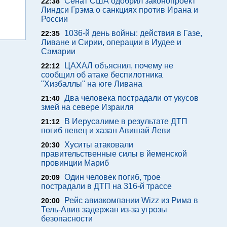
Сенат США одобрил законопроект
22:38
Линдси Грэма о санкциях против Ирана и
России
1036-й день войны: действия в Газе,
22:35
Ливане и Сирии, операции в Иудее и
Самарии
ЦАХАЛ объяснил, почему не
22:12
сообщил об атаке беспилотника
"Хизбаллы" на юге Ливана
Два человека пострадали от укусов
21:40
змей на севере Израиля
В Иерусалиме в результате ДТП
21:12
погиб певец и хазан Авишай Леви
Хуситы атаковали
20:30
правительственные силы в йеменской
провинции Мариб
Один человек погиб, трое
20:09
пострадали в ДТП на 316-й трассе
Рейс авиакомпании Wizz из Рима в
20:00
Тель-Авив задержан из-за угрозы
безопасности