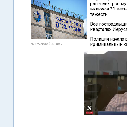
раненые трое му
включая 21-летн
тяжести.
Все пострадавши
кварталах Иерус
Полиция начала р
криминальный ха
Flash90. Фото: Й.Зиндель