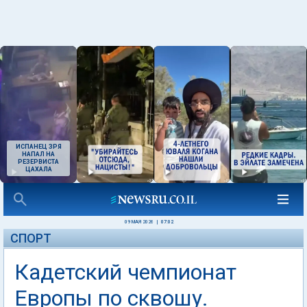
ИСПАНЕЦ ЗРЯ
НАПАЛ НА
РЕЗЕРВИСТА
ЦАХАЛА
09 МАЯ 2026
|
07:02
СПОРТ
Кадетский чемпионат
Европы по сквошу.