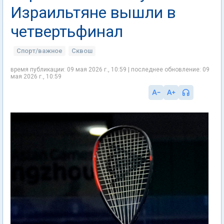
Израильтяне вышли в
четвертьфинал
Спорт/важное
Сквош
время публикации: 09 мая 2026 г., 10:59 | последнее обновление: 09
мая 2026 г., 10:59