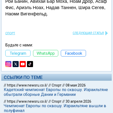
Рои Банин, Авихай Бар Моха, Ноам Дрор, Асаф
Фис, Ариэль Ноах, Надав Таннен, Шира Сегев,
Наоми Вигенфельд.
СЛЕДУЮЩАЯ СТАТЬЯ
СПОРТ
Будьте с нами:
Telegram
WhatsApp
Facebook
ССЫЛКИ ПО ТЕМЕ
//
https://www.newsru.co.il/
//
Спорт
//
08 мая 2026
Кадетский чемпионат Европы по сквошу. Израильтяне
обыграли сборные Дании и Германии
//
https://www.newsru.co.il/
//
Спорт
//
30 апреля 2026
Чемпионат Европы по сквошу. Израильтяне вышли в
полуфинал